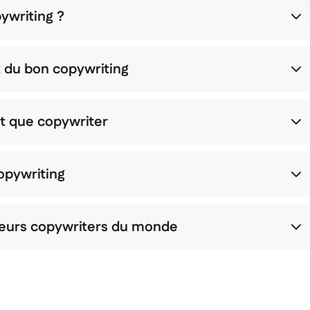
 copywriting ?
ntaux du bon copywriting
nt que copywriter
opywriting
es meilleurs copywriters du monde