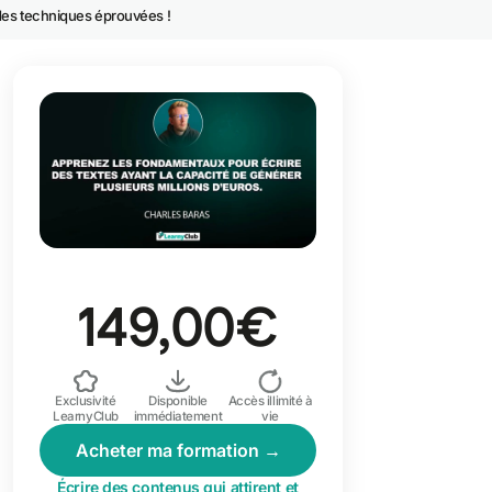
des techniques éprouvées !
avantageuses
Je crée mon par
149,00€
Exclusivité
Disponible
Accès illimité à
LearnyClub
immédiatement
vie
Acheter ma formation →
Écrire des contenus qui attirent et