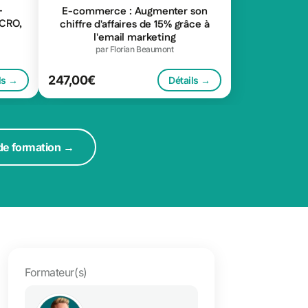
-
E-commerce : Augmenter son
CRO,
chiffre d'affaires de 15% grâce à
l'email marketing
par Florian Beaumont
247,00€
ls →
Détails →
 de formation →
Formateur(s)