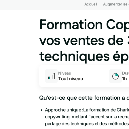
Accueil
Augmenter les 
→
Formation Cop
Automatisation
Optimisation et outils
vos ventes de
Design & contenu
techniques ép
Création visuelle et édi
Réseaux sociaux
Niveau
Dur
Se positionner en soci
Tout niveau
1h
Code no code & 
Qu'est-ce que cette formation a d
Toutes les techniques e
Approche unique :La formation de Charles
copywriting, mettant l'accent sur la rech
partage des techniques et des méthodes