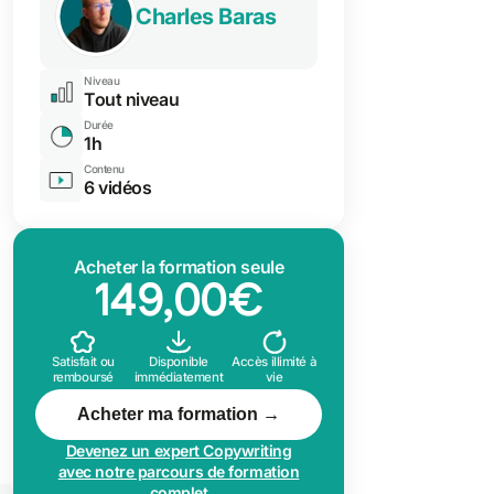
Charles Baras
Niveau
Tout niveau
Durée
1h
Contenu
6 vidéos
Acheter la formation seule
149,00€
Satisfait ou
Disponible
Accès illimité à
remboursé
immédiatement
vie
Acheter ma formation →
Devenez un expert Copywriting
avec notre parcours de formation
complet