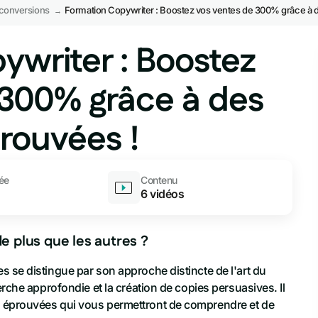
conversions
Formation Copywriter : Boostez vos ventes de 300% grâce à 
→
Achat et vente de noms de domaine
ywriter : Boostez
 d'automatisation
Closing et setting
 300% grâce à des
Vente de produits numériques
rouvées !
toriale
Gestion de projet digital
ée
Contenu
al média
6 vidéos
développement
e plus que les autres ?
t outils pratiques
 se distingue par son approche distincte de l'art du
erche approfondie et la création de copies persuasives. Il
 éprouvées qui vous permettront de comprendre et de