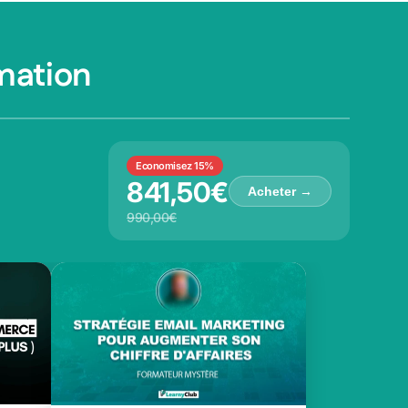
mation
Economisez 15%
841,50€
Acheter →
990,00€