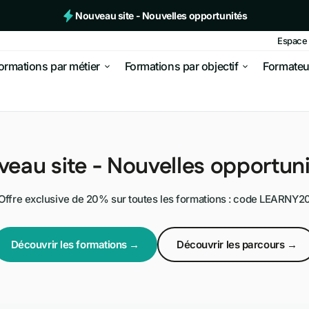
Nouveau site - Nouvelles opportunités
- 20% avec le code LEARNY20
Espace 
ormations par métier
Formations par objectif
Formateu
siness en ligne
Affiliation
r de l'argent
E-commerce
eau site - Nouvelles opportuni
 & e-commerce
 et
Dropshipping
Offre exclusive de 20% sur toutes les formations : code LEARNY2
Marketplace
& acquisition
Découvrir les formations →
Découvrir les parcours →
 de votre site
Génération de leads
ielle
Vente de liens
ur performer