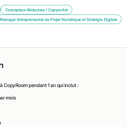
Concepteur-Rédacteur / Copywriter
Manager Entrepreneurial de Projet Numérique et Stratégie Digitale
n
 à CopyRoom pendant 1 an qui inclut :
par mois
e