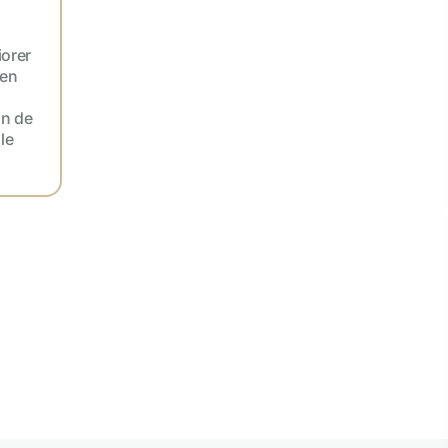
orer
 en
on de
le