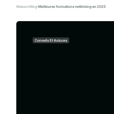
Maison
Blog
Meilleures formations netlinking en 2025
Automatisation
Optimisation et outils
Design & contenu
Conseils Et Astuces
Création visuelle et édi
Réseaux sociaux
Se positionner en soci
Code no code & 
Toutes les techniques e