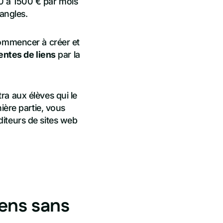
e 0 à 1500 € par mois
angles.
commencer à créer et
entes de liens
par la
ra aux élèves qui le
ière partie, vous
diteurs de sites web
iens sans