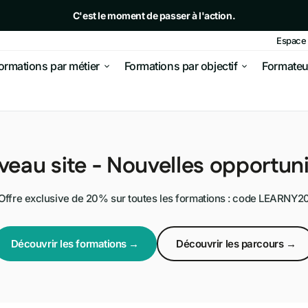
C'est le moment de passer à l'action.
Espace 
- 20% avec le code LEARNY20
ormations par métier
Formations par objectif
Formateu
siness en ligne
Affiliation
r de l'argent
E-commerce
eau site - Nouvelles opportuni
 & e-commerce
 et
Dropshipping
Offre exclusive de 20% sur toutes les formations : code LEARNY2
Marketplace
& acquisition
Découvrir les formations →
Découvrir les parcours →
 de votre site
Génération de leads
ielle
Vente de liens
ur performer