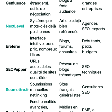
blogs à
Getfluence
étrangers),
grandes
forte
outils de
entreprises
audience
négociation
Système par
Articles déjà
Agences
NextLevel
mots-clés déjà
bien
SEO, experts
positionnés
référencés
Interface
Blogs,
Débutants,
intuitive, bons
Ereferer
forums,
petits
prix, nombreux
annuaires
budgets
filtres
URLs
Réseau de
accessibles,
SEO
SEOPepper
blogs
qualité de sites
techniques
thématiques
contrôlée
Soumissions
Sites
Consultants
Soumettre.fr
manuelles +
français
SEO
netlinking
généralistes
Fonctionnalités
avancées,
Médias en
PME, e-