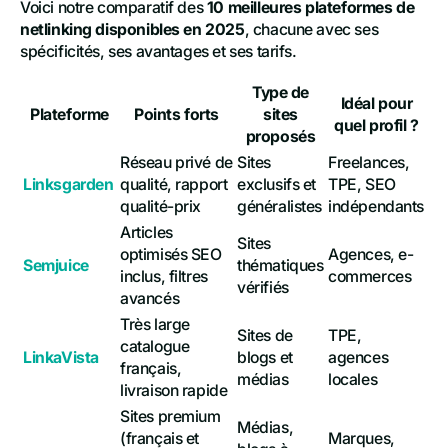
Voici notre comparatif des
10 meilleures plateformes de
netlinking disponibles en 2025
, chacune avec ses
spécificités, ses avantages et ses tarifs.
Type de
Idéal pour
Plateforme
Points forts
sites
quel profil ?
proposés
Réseau privé de
Sites
Freelances,
Linksgarden
qualité, rapport
exclusifs et
TPE, SEO
qualité-prix
généralistes
indépendants
Articles
Sites
optimisés SEO
Agences, e-
Semjuice
thématiques
inclus, filtres
commerces
vérifiés
avancés
Très large
Sites de
TPE,
catalogue
LinkaVista
blogs et
agences
français,
médias
locales
livraison rapide
Sites premium
Médias,
(français et
Marques,