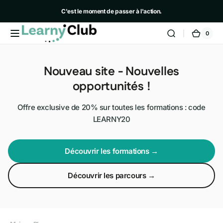
et
passer
C'est le moment de passer à l'action.
au
contenu
0
- 20% avec le code LEARNY20
0 artic
LearnyClub
Panie
Nouveau site - Nouvelles
opportunités !
Offre exclusive de 20% sur toutes les formations : code
LEARNY20
Découvrir les formations →
Découvrir les parcours →