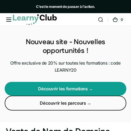
et
passer
C'est le moment de passer à l'action.
au
contenu
0
- 20% avec le code LEARNY20
0 artic
LearnyClub
Panie
Nouveau site - Nouvelles
opportunités !
Offre exclusive de 20% sur toutes les formations : code
LEARNY20
Découvrir les formations →
Découvrir les parcours →