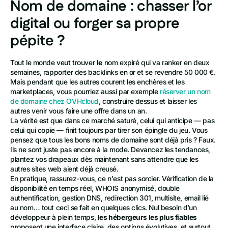
Nom de domaine : chasser l’or
digital ou forger sa propre
pépite ?
Tout le monde veut trouver
le
nom expiré qui va ranker en deux
semaines, rapporter des backlinks en or et se revendre 50 000 €.
Mais pendant que les autres courent les enchères et les
marketplaces, vous pourriez aussi par exemple
réserver un nom
de domaine chez OVHcloud
, construire dessus et laisser les
autres venir vous faire une offre dans un an.
La vérité est que dans ce marché saturé, celui qui anticipe — pas
celui qui copie — finit toujours par tirer son épingle du jeu. Vous
pensez que tous les bons noms de domaine sont déjà pris ? Faux.
Ils ne sont juste pas encore à la mode. Devancez les tendances,
plantez vos drapeaux dès maintenant sans attendre que les
autres sites web aient déjà creusé.
En pratique, rassurez-vous, ce n'est pas sorcier. Vérification de la
disponibilité en temps réel, WHOIS anonymisé, double
authentification, gestion DNS, redirection 301, multisite, email lié
au nom… tout ceci se fait en quelques clics. Nul besoin d’un
développeur à plein temps,
les hébergeurs les plus fiables
proposent une interface claire, des options évolutives, et surtout,