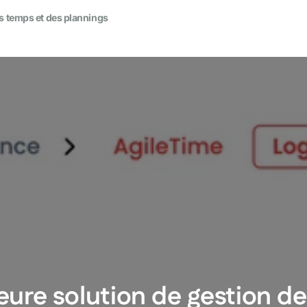
es temps et des plannings
Achat et vente de noms de domaine
 d'automatisation
Closing et setting
Vente de produits numériques
toriale
Gestion de projet digital
al média
développement
t outils pratiques
leure solution de gestion d