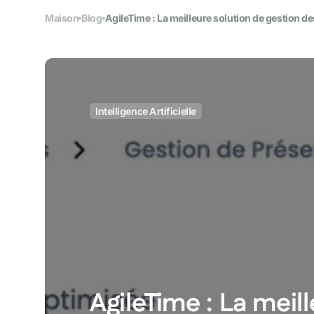
Maison
Blog
AgileTime : La meilleure solution de gestion d
Automatisation
Optimisation et outils
Design & contenu
Intelligence Artificielle
Création visuelle et édi
Réseaux sociaux
Se positionner en soci
Code no code & 
Toutes les techniques e
AgileTime : La meil