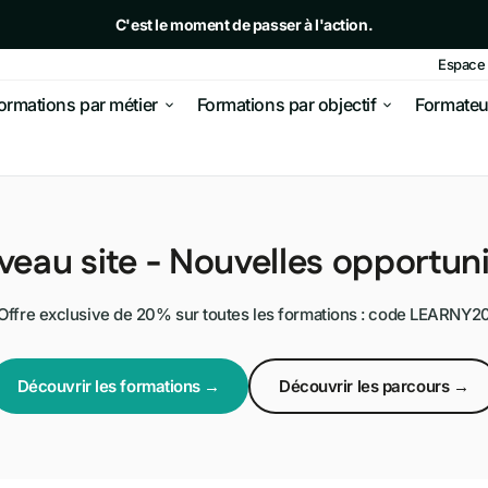
C'est le moment de passer à l'action.
Espace 
- 20% avec le code LEARNY20
ormations par métier
Formations par objectif
Formateu
siness en ligne
Affiliation
r de l'argent
E-commerce
eau site - Nouvelles opportuni
 & e-commerce
 et
Dropshipping
Offre exclusive de 20% sur toutes les formations : code LEARNY2
Marketplace
& acquisition
Découvrir les formations →
Découvrir les parcours →
 de votre site
Génération de leads
ielle
Vente de liens
ur performer