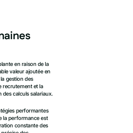
maines
lante en raison de la
able valeur ajoutée en
la gestion des
e recrutement et la
n des calculs salariaux.
ratégies performantes
de la performance est
oration constante des
 précise des