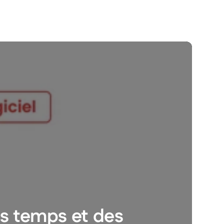
avantageuses
Je crée mon par
es temps et des