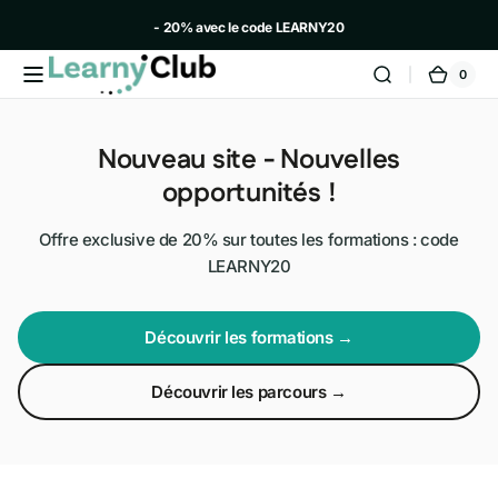
et
passer
- 20% avec le code LEARNY20
au
contenu
0
0 artic
LearnyClub
Panie
Nouveau site - Nouvelles
opportunités !
Offre exclusive de 20% sur toutes les formations : code
LEARNY20
Découvrir les formations →
Découvrir les parcours →