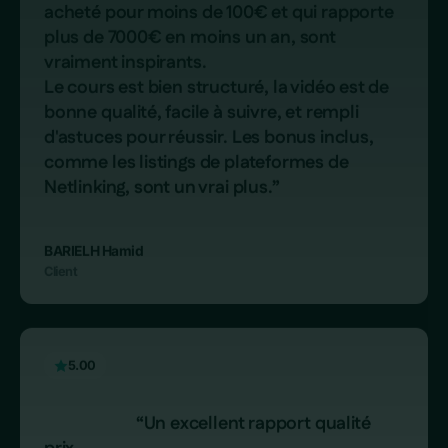
prix

On sent que le mot d'ordre est d'apporter 
un maximum de valeur, ca va droit au but. 
Ca permet de (re)mettre un pied à l'étrier et 
donne de bonnes bases pour approfondir 
soi-même en suite.

Pour ma part, j'ai découvert quelques 
précieuse pépites mine de rien, qui m'ont 
largement aidé à rentabiliser 
l'investissement.”

tmg
Client
5.00