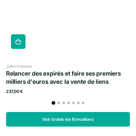
Distributeur :
Julien Francon
Relancer des expirés et faire ses premiers
milliers d'euros avec la vente de liens
Prix
237,00 €
habituel
Voir toutes les formations