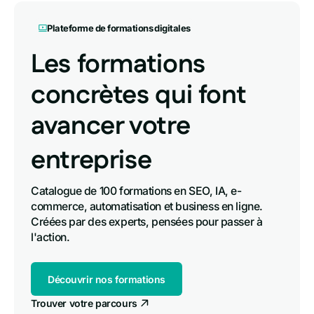
Plateforme de formations digitales
Les
Les formations
formations
concrètes qui font
concrètes
avancer votre
qui
entreprise
font
carrière
site web
communauté
Catalogue de 100 formations en SEO, IA, e-
avancer
commerce, automatisation et business en ligne. 
Créées par des experts, pensées pour passer à 
votre
l'action.
carrière
Découvrir nos formations
Trouver votre parcours