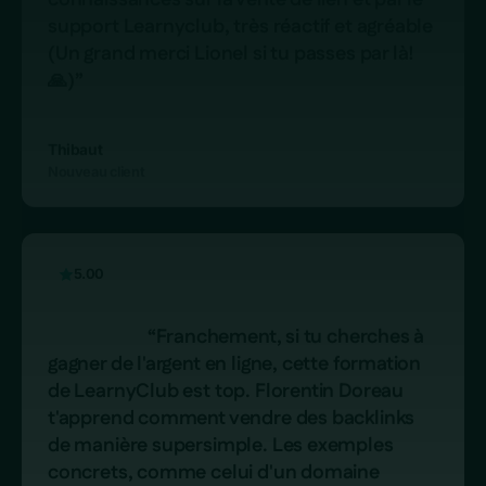
concrets, comme celui d'un domaine 
acheté pour moins de 100€ et qui rapporte 
plus de 7000€ en moins un an, sont 
vraiment inspirants.

Le cours est bien structuré, la vidéo est de 
bonne qualité, facile à suivre, et rempli 
d'astuces pour réussir. Les bonus inclus, 
comme les listings de plateformes de 
Netlinking, sont un vrai plus.”

BARIELH Hamid
Client
5.00
                        “Un excellent rapport qualité 