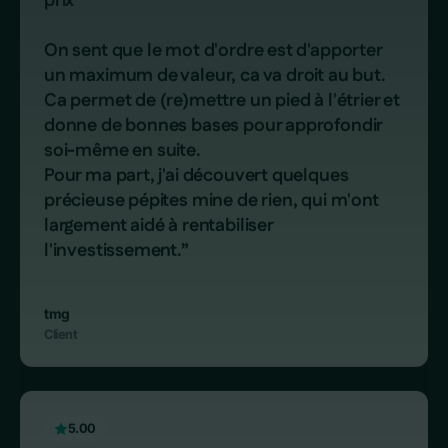
                        “Si vous souhaitez vous former 
sur différents aspects du ecommerce vous 
êtes au bon endroit croyez moi. J’ai pris la 
formation tbl puis quasiment toutes celles 
sur learnyclub et en appliquant et 
travaillant j’ai vu mes revenus exploser 
!merci pour la qualité de l’enseignement.”

Cordier Damien
Client régulier
4.00
                        “J'ai acheté plusieurs formations 